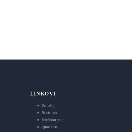
LINKOVI
Smeštaj
Restoran
Svečana sala
Igraonica