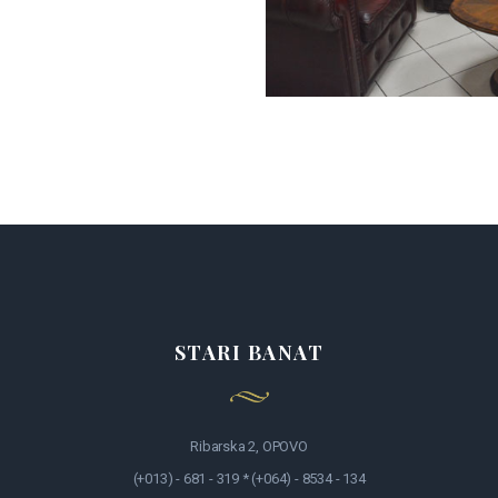
STARI BANAT
Ribarska 2, OPOVO
(+013) - 681 - 319 * (+064) - 8534 - 134