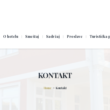
O hotelu
Smeštaj
Sadržaj
Proslave
Turistička
KONTAKT
Home
Kontakt