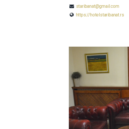
staribanat@gmail.com
https://hotelstaribanat.rs