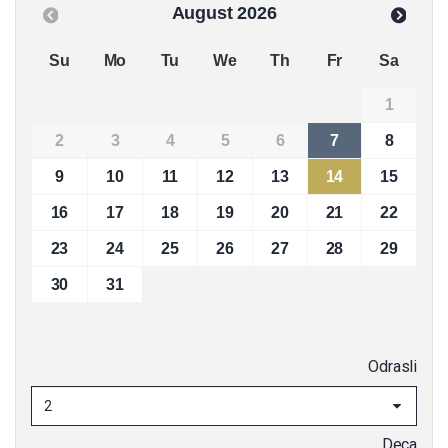
August
2026
P
N
Su
Mo
Tu
We
Th
Fr
Sa
r
e
1
e
xt
2
3
4
5
6
7
8
v
9
10
11
12
13
14
15
16
17
18
19
20
21
22
23
24
25
26
27
28
29
30
31
Odrasli
2
Deca