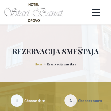
REZERVACIJA SMEŠTAJA
Home
Rezervacija smeštaja
1
2
Choose date
Choose rooms