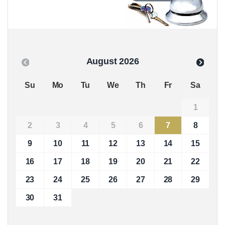
August
2026
P
N
Su
Mo
Tu
We
Th
Fr
Sa
r
e
1
e
xt
2
3
4
5
6
7
8
v
9
10
11
12
13
14
15
16
17
18
19
20
21
22
23
24
25
26
27
28
29
30
31