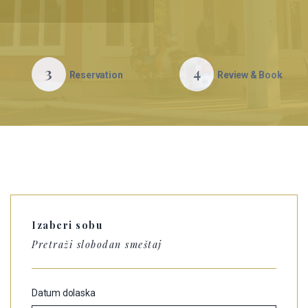
3
4
Reservation
Review & Book
Izaberi sobu
Pretraži slobodan smeštaj
Datum dolaska