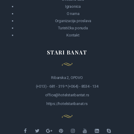
Igraonica
O nama
Organizacija proslava
Turistička ponuda
Kontakt
STARI BANAT
Ribarska 2, OPOVO
(+013) - 681 - 319 * (+064) - 8534 - 134
office@hotelstaribantat.rs
https://hotelstaribanat.rs