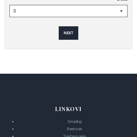
0
NEXT
LINKOVI
Smeštaj
Restoran
Svečana sala