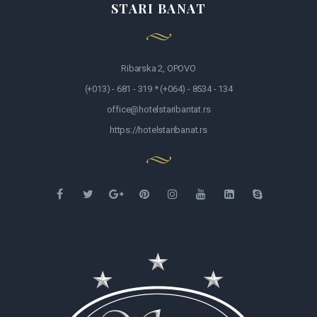
STARI BANAT
Ribarska 2, OPOVO
(+013) - 681 - 319 * (+064) - 8534 - 134
office@hotelstaribantat.rs
https://hotelstaribanat.rs