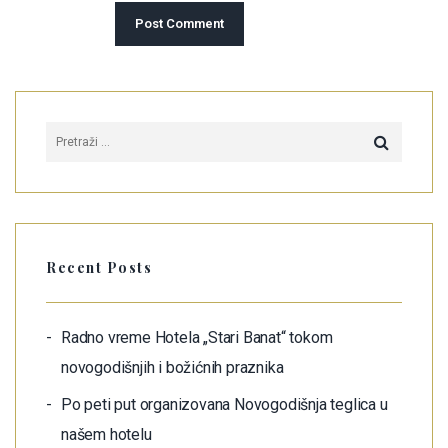
Recent Posts
Radno vreme Hotela „Stari Banat“ tokom
novogodišnjih i božićnih praznika
Po peti put organizovana Novogodišnja teglica u
našem hotelu