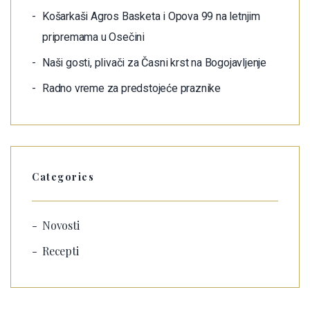
Košarkaši Agros Basketa i Opova 99 na letnjim
pripremama u Osečini
Naši gosti, plivači za Časni krst na Bogojavljenje
Radno vreme za predstojeće praznike
Categories
Novosti
Recepti