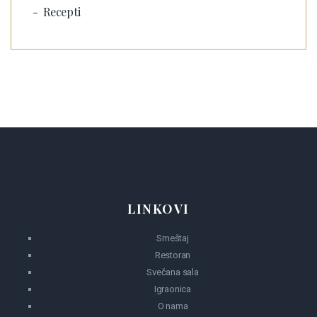
Recepti
LINKOVI
Smeštaj
Restoran
Svečana sala
Igraonica
O nama