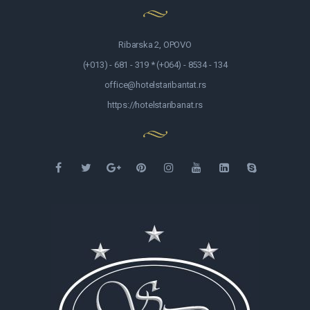
Ribarska 2, OPOVO
(+013) - 681 - 319 * (+064) - 8534 - 134
office@hotelstaribantat.rs
https://hotelstaribanat.rs