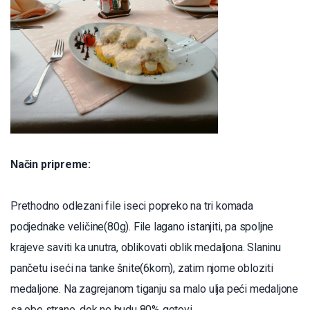
Način pripreme:
Prethodno odlezani file iseci popreko na tri komada
podjednake veličine(80g). File lagano istanjiti, pa spoljne
krajeve saviti ka unutra, oblikovati oblik medaljona. Slaninu
pančetu iseći na tanke šnite(6kom), zatim njome obloziti
medaljone. Na zagrejanom tiganju sa malo ulja peći medaljone
sa obe strane, dok ne budu 80% gotovi.