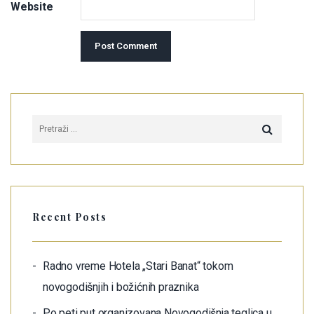
Website
Recent Posts
Radno vreme Hotela „Stari Banat“ tokom
novogodišnjih i božićnih praznika
Po peti put organizovana Novogodišnja teglica u