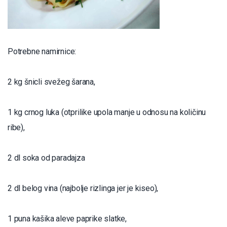
Potrebne namirnice:
2 kg šnicli svežeg šarana,
1 kg crnog luka (otprilike upola manje u odnosu na količinu
ribe),
2 dl soka od paradajza
2 dl belog vina (najbolje rizlinga jer je kiseo),
1 puna kašika aleve paprike slatke,