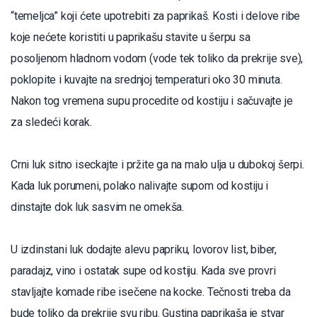
“temeljca” koji ćete upotrebiti za paprikaš. Kosti i delove ribe
koje nećete koristiti u paprikašu stavite u šerpu sa
posoljenom hladnom vodom (vode tek toliko da prekrije sve),
poklopite i kuvajte na srednjoj temperaturi oko 30 minuta.
Nakon tog vremena supu procedite od kostiju i sačuvajte je
za sledeći korak.
Crni luk sitno iseckajte i pržite ga na malo ulja u dubokoj šerpi.
Kada luk porumeni, polako nalivajte supom od kostiju i
dinstajte dok luk sasvim ne omekša.
U izdinstani luk dodajte alevu papriku, lovorov list, biber,
paradajz, vino i ostatak supe od kostiju. Kada sve provri
stavljajte komade ribe isečene na kocke. Tečnosti treba da
bude toliko da prekrije svu ribu. Gustina paprikaša je stvar