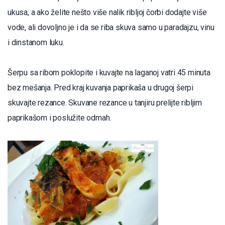
ukusa, a ako želite nešto više nalik ribljoj čorbi dodajte više
vode, ali dovoljno je i da se riba skuva samo u paradajzu, vinu
i dinstanom luku.
Šerpu sa ribom poklopite i kuvajte na laganoj vatri 45 minuta
bez mešanja. Pred kraj kuvanja paprikaša u drugoj šerpi
skuvajte rezance. Skuvane rezance u tanjiru prelijte ribljim
paprikašom i poslužite odmah.