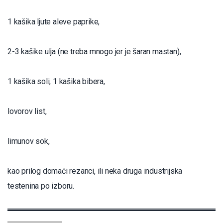
1 kašika ljute aleve paprike,
2-3 kašike ulja (ne treba mnogo jer je šaran mastan),
1 kašika soli, 1 kašika bibera,
lovorov list,
limunov sok,
kao prilog domaći rezanci, ili neka druga industrijska
testenina po izboru.