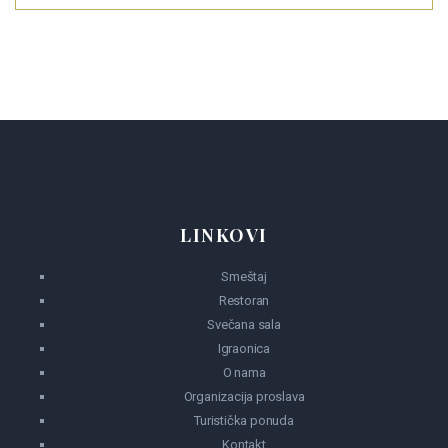
LINKOVI
Smeštaj
Restoran
Svečana sala
Igraonica
O nama
Organizacija proslava
Turistička ponuda
Kontakt