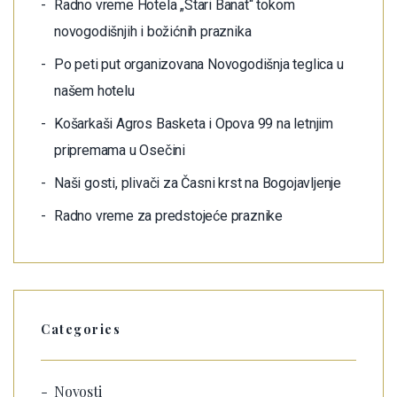
Radno vreme Hotela „Stari Banat“ tokom
novogodišnjih i božićnih praznika
Po peti put organizovana Novogodišnja teglica u
našem hotelu
Košarkaši Agros Basketa i Opova 99 na letnjim
pripremama u Osečini
Naši gosti, plivači za Časni krst na Bogojavljenje
Radno vreme za predstojeće praznike
Categories
Novosti