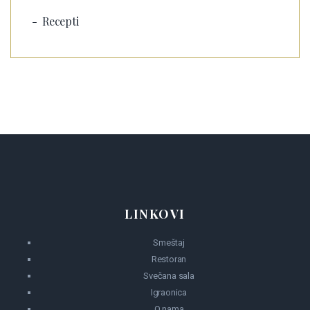
Recepti
LINKOVI
Smeštaj
Restoran
Svečana sala
Igraonica
O nama