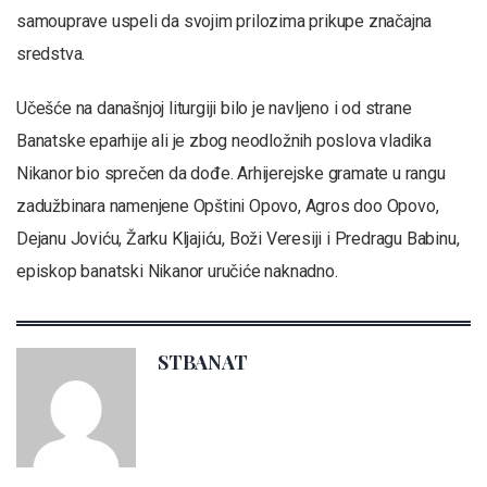
samouprave uspeli da svojim prilozima prikupe značajna
sredstva.
Učešće na današnjoj liturgiji bilo je navljeno i od strane
Banatske eparhije ali je zbog neodložnih poslova vladika
Nikanor bio sprečen da dođe. Arhijerejske gramate u rangu
zadužbinara namenjene Opštini Opovo, Agros doo Opovo,
Dejanu Joviću, Žarku Kljajiću, Boži Veresiji i Predragu Babinu,
episkop banatski Nikanor uručiće naknadno.
STBANAT