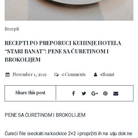
Recepti
RECEPTI PO PREPORUCI KUHINJE HOTELA
“STARI BANAT”: PENE SA ĆURETINOM I
BROKOLIJEM
November 1, 2019
0 Comments
stbanat
Share this post
PENE SA ĆURETINOM I BROKOLIJEM
Ćureći file iseckati na kockice 2×2 i propržiti ih na ulju dok ne