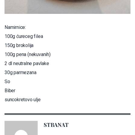
Namirnice:
100g ćureceg filea
150g brokolija
100g pena (nekuvanih)
2 dl neutralne pavlake
30g parmezana
So
Biber
suncokretovo ulje
STBANAT