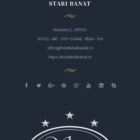
STARI BANAT
Ribarska 2, OPOVO
(+013) - 681 - 319 * (+064) - 8534 - 134
office@hotelstaribantat.rs
https://hotelstaribanat.rs